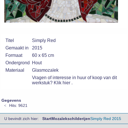
Titel
Simply Red
Gemaakt in
2015
Formaat
60 x 65 cm
Ondergrond
Hout
Materiaal
Glasmozaïek
Vragen of interesse in huur of koop van dit
werkstuk? Klik hier
.
Gegevens
Hits: 9621
U bevindt zich hier:
Start
Mozaïekschilderijen
Simply Red 2015