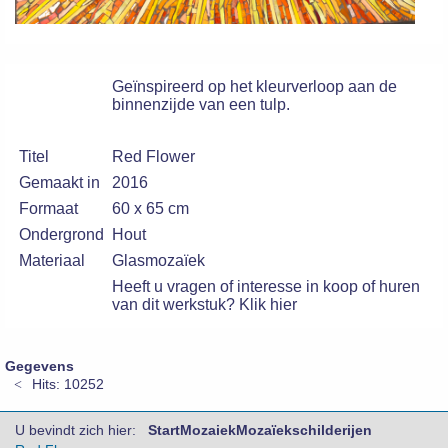
Geïnspireerd op het kleurverloop aan de
binnenzijde van een tulp.
Titel
Red Flower
Gemaakt in
2016
Formaat
60 x 65 cm
Ondergrond
Hout
Materiaal
Glasmozaïek
Heeft u vragen of interesse in koop of huren
van dit werkstuk? Klik hier
Gegevens
Hits: 10252
U bevindt zich hier:
Start
Mozaiek
Mozaïekschilderijen